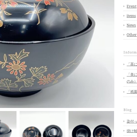
Event
items
News
Other
Inform
「茶に
「美に
のみ
「祇園
Blog
染付
掛け