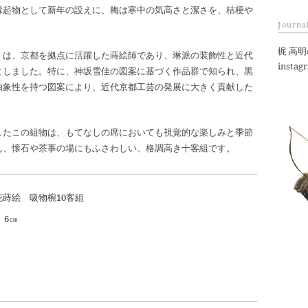
レ
縁起物として新年の設えに、梅は寒中の気高さと潔さを、桔梗や
ス
Journa
梶 高
）は、京都を拠点に活躍した蒔絵師であり、琳派の装飾性と近代
instag
としました。特に、神坂雪佳の図案に基づく作品群で知られ、黒
抽象性を持つ図案により、近代京都工芸の発展に大きく貢献した
したこの組物は、もてなしの席においても視覚的な楽しみと季節
ん、懐石や茶事の場にもふさわしい、格調高き十客組です。
蒔絵 吸物椀10客組
）6㎝