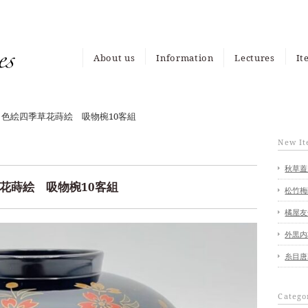
About us
Information
Lectures
It
News
Event
Media
It
My
色絵四季草花蒔絵 吸物椀10客組
New I
秋草蓋
花蒔絵 吸物椀10客組
松竹梅
橘屋友
外黒内
糸目唐
Catego