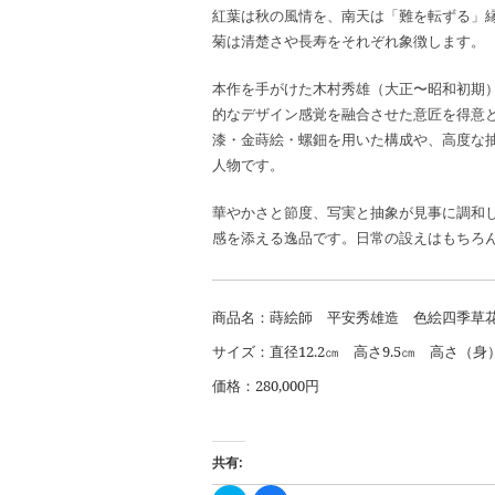
紅葉は秋の風情を、南天は「難を転ずる」
菊は清楚さや長寿をそれぞれ象徴します。
本作を手がけた木村秀雄（大正〜昭和初期
的なデザイン感覚を融合させた意匠を得意
漆・金蒔絵・螺鈿を用いた構成や、高度な
人物です。
華やかさと節度、写実と抽象が見事に調和
感を添える逸品です。日常の設えはもちろ
商品名：蒔絵師 平安秀雄造 色絵四季草花
サイズ：直径12.2㎝ 高さ9.5㎝ 高さ（身
価格：280,000円
共有: