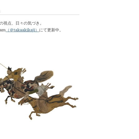
l
明の視点、日々の気づき。
ram
（＠takaakikaji）
にて更新中。