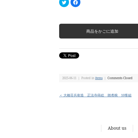
ク
Facebook
リ
で
ッ
共
ク
有
し
す
て
る
Twitter
に
で
は
共
ク
有
リ
(新
ッ
し
ク
い
し
ウ
て
ィ
く
ン
だ
ド
さ
ウ
い
で
(新
開
し
き
い
2025-06-11 ｜ Posted in
ま
ウ
items
｜
Comments Closed
す)
ィ
ン
ド
ウ
＜ 大橋荘兵衛造 正法寺蒔絵 雑煮椀 10客組
で
開
き
ま
す)
About us