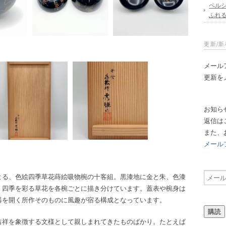
ペル
ふれ
更新/
メール
更新を
お知ら
返信は
また、
メール
メ
よる、色絵四季草花蒔絵吸物椀の十客組。黒漆地に金と朱、色漆
ー
、四季を彩る草花を各椀ごとに描き分けています。蓋表や椀身は
ル
器を開く所作そのものに風趣が宿る構成となっています。
ア
購読
ド
吉祥を象徴する文様として親しまれてきたものばかり。たとえば