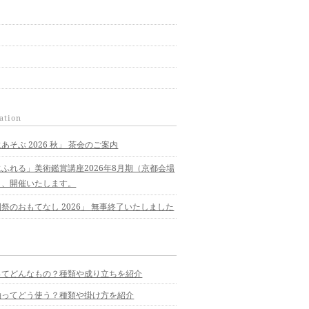
ation
あそぶ 2026 秋」 茶会のご案内
ふれる」美術鑑賞講座2026年8月期（京都会場
）、開催いたします。
祭のおもてなし 2026」 無事終了いたしました
ってどんなもの？種類や成り立ちを紹介
軸ってどう使う？種類や掛け方を紹介