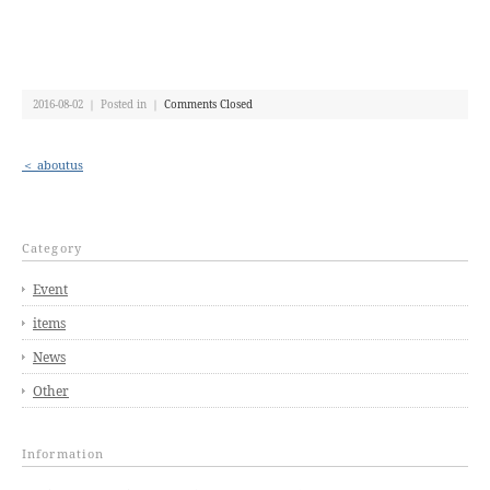
2016-08-02 ｜ Posted in ｜
Comments Closed
＜ aboutus
Category
Event
items
News
Other
Information