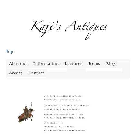
Top
About us
Information
Lectures
Items
Blog
aboutus
Access
Contact
News
Items
Event
Mypage
Media