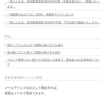
「美にふれる」美術鑑賞講座2026年8月期（京都会場のみ）、開催いたし
ます。
「祇園祭のおもてなし 2026」 無事終了いたしました
「美にふれる」美術鑑賞講座 2026年7月期、下記日程で開催いたします。
Blog
染付ってどんなもの？種類や成り立ちを紹介
掛け軸ってどう使う？種類や掛け方を紹介
ペルシャ更紗とはー私たちの生活にも身近で、気品あふれる木綿布につい
て
更新/新着情報をメールで購読
メールアドレスを記入して購読すれば、
更新をメールで受信できます。