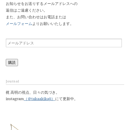
お知らせをお送りするメールアドレスへの
返信はご遠慮ください。
また、お問い合わせはお電話または
メールフォーム
よりお願いいたします。
メ
ー
ル
ア
購読
ド
レ
ス
Journal
梶 高明の視点、日々の気づき。
instagram
（＠takaakikaji）
にて更新中。