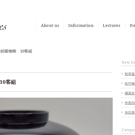
About us
Information
Lectures
It
News
Event
Media
It
My
絵吸物椀 10客組
New I
秋草蓋
10客組
松竹梅
橘屋友
外黒内
糸目唐
Catego