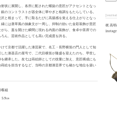
ド
放射状に展開し、各所に配された螺旋の意匠がアクセントとなっ
レ
、銀のコントラストが器全体に華やぎと格調をもたらしている。
ス
Journa
光沢と相まって、手に取るたびに高揚感を覚える仕上がりとなっ
、縁には唐草風の抽象文が一周し、抑制の効いた金彩装飾が意匠
梶 高
ながら、蓋を開けた瞬間に現れる内面の装飾が、食卓や茶席での
instag
ちろん、芸術作品としても高い完成度を誇る。
かけて京都で活躍した漆芸家で、名工・長野横笛の門人として知
業した漆器店の屋号で、二代目横笛が隆盛を迎えたのち、早世し
跡を継承した。友七は蒔絵師としての技量に加え、意匠構成にも
の蒔絵を担当するなど、当時の京都漆芸界でも確かな地位を築い
0客組
5.9㎝