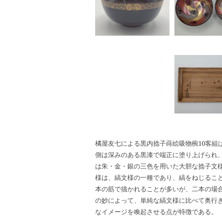
橘屋友七による黒内捻子蒔絵吸物椀10客組
側は深みのある黒漆で端正に塗り上げられ
は朱・金・銀の三色を用いた大胆な捻子文
様は、縞文様の一種であり、縞をねじるこ
本の筋で描かれることが多いが、二本の場
の妙によって、単純な縞文様に比べて奥行
なイメージを喚起させる点が特徴である。