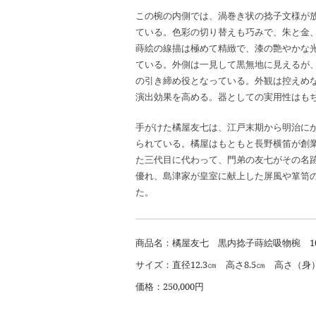
この椀の内側では、渦巻き状の捻子文様が
ている。色彩の切り替えも巧みで、朱と金
蒔絵の線描は極めて精緻で、漆の艶やかな
ている。外側は一見して黒無地に見えるが
の引き締め役となっている。外観は控えめ
演出効果を高める。器としての実用性はも
手がけた橘屋友七は、江戸末期から明治に
られている。橘屋はもともと長野横笛が創
た三代目に代わって、門弟の友七がその名
優れ、島津家が皇室に献上した屏風や箪笥
た。
商品名：橘屋友七 黒内捻子蒔絵吸物椀 1
サイズ：直径12.3㎝ 高さ8.5㎝ 高さ（身）
価格：250,000円