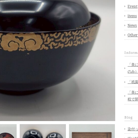
Event
items
News
Other
Inform
「美に
のみ
「祇園
「美に
程で
Blog
染付