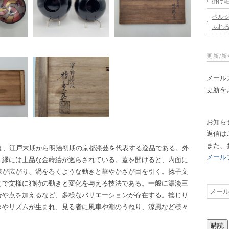
掛け
ペル
ふれ
更新/
メール
更新を
お知ら
返信は
また、
は、江戸末期から明治初期の京都漆芸を代表する逸品である。外
メール
、縁には上品な金蒔絵が巡らされている。蓋を開けると、内面に
様が広がり、渦を巻くような動きと華やかさが目を引く。捻子文
とで文様に独特の動きと変化を与える技法である。一般に濃淡三
メ
合や点を加えるなど、多様なバリエーションが存在する。捻じり
ー
きやリズムが生まれ、見る者に風車や潮のうねり、涼風など様々
ル
ア
購読