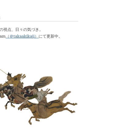
l
明の視点、日々の気づき。
ram
（＠takaakikaji）
にて更新中。