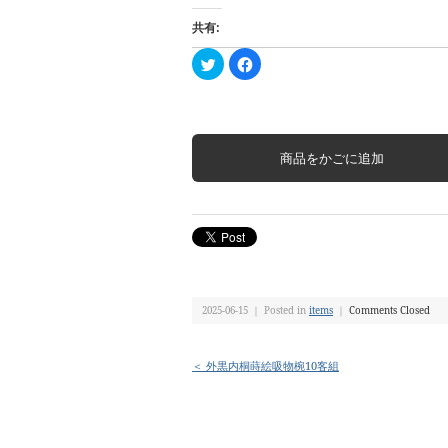
共有:
ク
Facebook
リ
で
ッ
共
ク
有
し
す
て
る
Twitter
に
で
は
共
ク
有
リ
(新
ッ
し
ク
い
し
ウ
て
ィ
く
ン
だ
ド
さ
ウ
い
で
(新
開
し
き
い
2025-06-15 ｜ Posted in
ま
ウ
items
｜
Comments Closed
す)
ィ
ン
ド
ウ
＜ 外黒内桐蒔絵吸物椀10客組
で
開
き
ま
す)