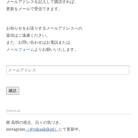
メールアドレスを記入して購読すれば、
更新をメールで受信できます。
お知らせをお送りするメールアドレスへの
返信はご遠慮ください。
また、お問い合わせはお電話または
メールフォーム
よりお願いいたします。
メ
ー
ル
ア
購読
ド
レ
ス
Journal
梶 高明の視点、日々の気づき。
instagram
（＠takaakikaji）
にて更新中。