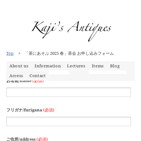
Top
「茶にあそぶ 2025 春」茶会 お申し込みフォーム
About us
Information
Lectures
Items
Blog
「茶にあそぶ 2025 春」茶会 お申し込みフォーム
Access
Contact
News
Items
Event
Mypage
Media
お名前/name
(必須)
フリガナ/furigana
(必須)
ご住所/address
(必須)