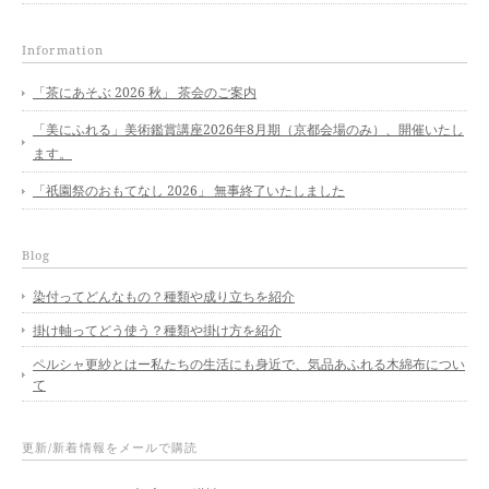
Information
「茶にあそぶ 2026 秋」 茶会のご案内
「美にふれる」美術鑑賞講座2026年8月期（京都会場のみ）、開催いたし
ます。
「祇園祭のおもてなし 2026」 無事終了いたしました
Blog
染付ってどんなもの？種類や成り立ちを紹介
掛け軸ってどう使う？種類や掛け方を紹介
ペルシャ更紗とはー私たちの生活にも身近で、気品あふれる木綿布につい
て
更新/新着情報をメールで購読