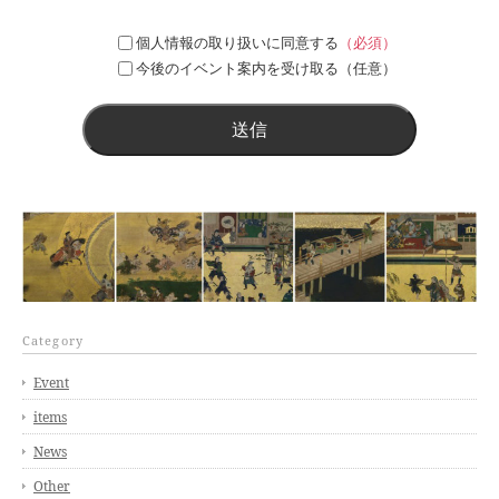
※上記、利用目的以外の目的では利用いたしません。利用目的に
照らして不要となった個人情報につきましては、速やかに且つ適
個人情報の取り扱いに同意する
（必須）
正に削除・廃棄いたします。
今後のイベント案内を受け取る（任意）
※ 本イベント以外で、梶 古美術・うつわやあ花音・K’s
productionが主催いたします展覧会・茶会等のイベントのご案内
のお受取りをご希望の場合は、下記チェックボックスにチェック
をいれてください。チェックをお入れになった場合は、本イベン
ト終了後も個人情報を削除・廃棄せず、今後、開催いたします他
のイベントのご案内に利用いたします。
Category
Event
items
News
Other