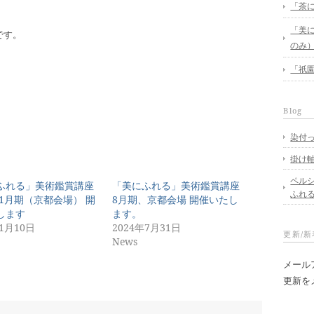
「茶に
「美に
です。
のみ
「祇園
Blog
染付
掛け
ペル
ふれる」美術鑑賞講座
「美にふれる」美術鑑賞講座
ふれ
年1月期（京都会場） 開
8月期、京都会場 開催いたし
します
ます。
年1月10日
2024年7月31日
更新/
News
メール
更新を