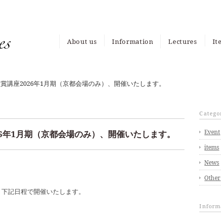
About us
Information
Lectures
It
News
Event
Media
It
My
賞講座2026年1月期（京都会場のみ）、開催いたします。
Catego
Event
26年1月期（京都会場のみ）、開催いたします。
items
News
Other
期、下記日程で開催いたします。
Inform