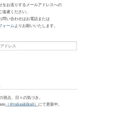
せをお送りするメールアドレスへの
ご遠慮ください。
お問い合わせはお電話または
フォーム
よりお願いいたします。
l
明の視点、日々の気づき。
ram
（＠takaakikaji）
にて更新中。