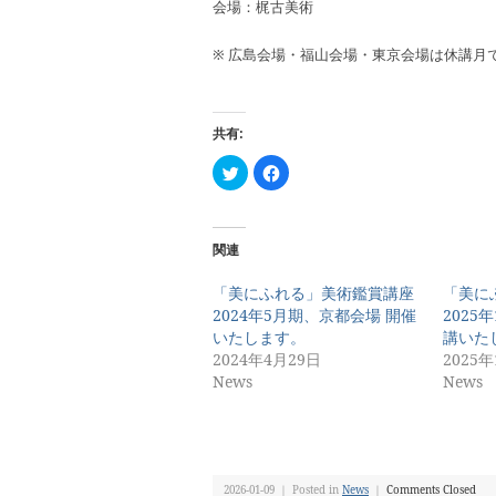
会場：梶古美術
※ 広島会場・福山会場・東京会場は休講月
共有:
ク
Facebook
リ
で
ッ
共
ク
有
し
す
て
る
Twitter
に
関連
で
は
共
ク
有
リ
「美にふれる」美術鑑賞講座
「美に
(新
ッ
2024年5月期、京都会場 開催
2025
し
ク
い
し
いたします。
講いた
ウ
て
ィ
く
2024年4月29日
2025
ン
だ
News
News
ド
さ
ウ
い
で
(新
開
し
き
い
ま
ウ
す)
ィ
ン
ド
2026-01-09 ｜ Posted in
News
｜
Comments Closed