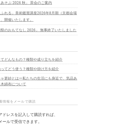
あそぶ 2026 秋」 茶会のご案内
ふれる」美術鑑賞講座2026年8月期（京都会場
）、開催いたします。
祭のおもてなし 2026」 無事終了いたしました
ってどんなもの？種類や成り立ちを紹介
軸ってどう使う？種類や掛け方を紹介
シャ更紗とはー私たちの生活にも身近で、気品あ
る木綿布について
新着情報をメールで購読
アドレスを記入して購読すれば、
メールで受信できます。