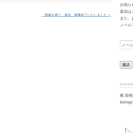
お知ら
返信は
「新春を寿ぐ」茶会、無事終了いたしました ＞
また、
メール
メ
ー
ル
ア
購読
ド
レ
ス
Journa
梶 高
instag