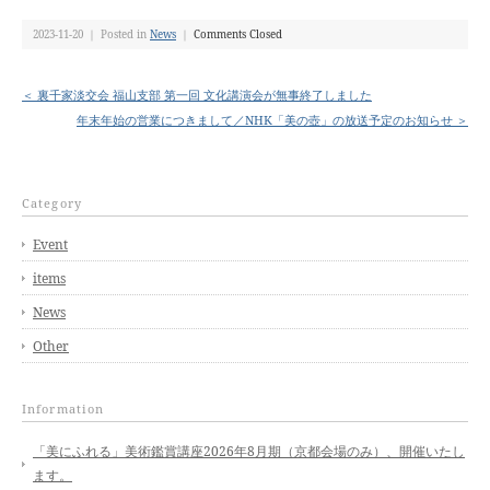
2023-11-20 ｜ Posted in
News
｜
Comments Closed
＜ 裏千家淡交会 福山支部 第一回 文化講演会が無事終了しました
年末年始の営業につきまして／NHK「美の壺」の放送予定のお知らせ ＞
Category
Event
items
News
Other
Information
「美にふれる」美術鑑賞講座2026年8月期（京都会場のみ）、開催いたし
ます。