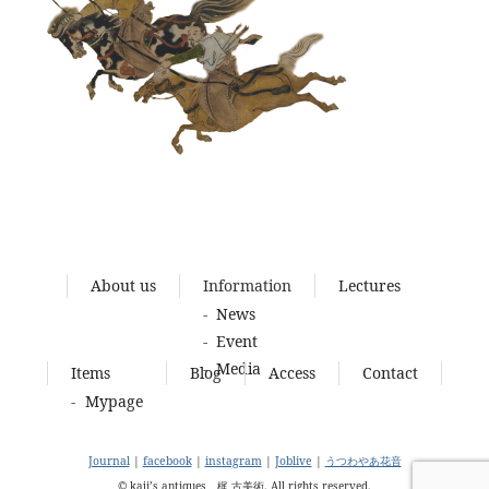
About us
Information
Lectures
News
Event
Media
Items
Blog
Access
Contact
Mypage
Journal
|
facebook
|
instagram
|
Joblive
|
うつわやあ花音
© kaji’s antiques 梶 古美術. All rights reserved.