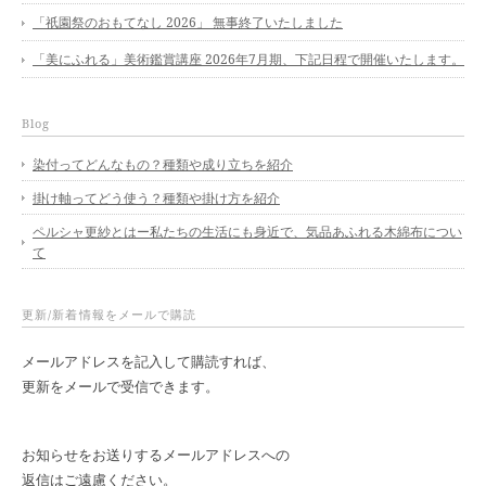
「祇園祭のおもてなし 2026」 無事終了いたしました
「美にふれる」美術鑑賞講座 2026年7月期、下記日程で開催いたします。
Blog
染付ってどんなもの？種類や成り立ちを紹介
掛け軸ってどう使う？種類や掛け方を紹介
ペルシャ更紗とはー私たちの生活にも身近で、気品あふれる木綿布につい
て
更新/新着情報をメールで購読
メールアドレスを記入して購読すれば、
更新をメールで受信できます。
お知らせをお送りするメールアドレスへの
返信はご遠慮ください。