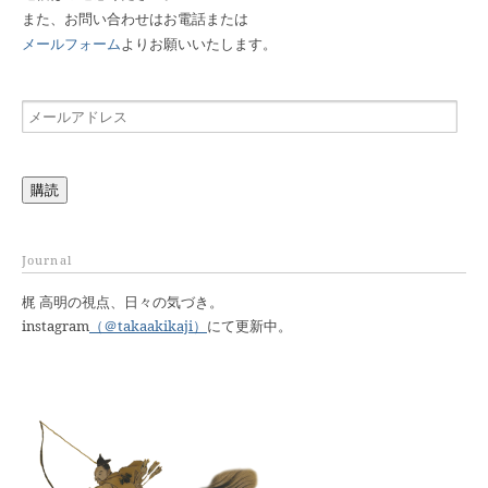
また、お問い合わせはお電話または
メールフォーム
よりお願いいたします。
メ
ー
ル
ア
購読
ド
レ
ス
Journal
梶 高明の視点、日々の気づき。
instagram
（＠takaakikaji）
にて更新中。