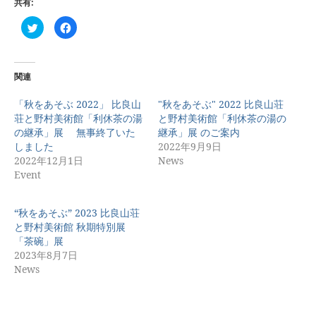
共有:
ク
Facebook
リ
で
ッ
共
ク
有
し
す
て
る
Twitter
に
関連
で
は
共
ク
有
リ
「秋をあそぶ 2022」 比良山
"秋をあそぶ" 2022 比良山荘
(新
ッ
荘と野村美術館「利休茶の湯
と野村美術館「利休茶の湯の
し
ク
い
し
の継承」展 無事終了いた
継承」展 のご案内
ウ
て
ィ
く
しました
2022年9月9日
ン
だ
2022年12月1日
News
ド
さ
ウ
い
Event
で
(新
開
し
き
い
ま
ウ
す)
ィ
“秋をあそぶ” 2023 比良山荘
ン
と野村美術館 秋期特別展
ド
ウ
「茶碗」展
で
開
2023年8月7日
き
News
ま
す)