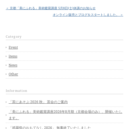
＜ 京都「美にふれる」美術鑑賞講座 5月8日(土)休講のお知らせ
オンライン販売とブログをスタートしました。 ＞
Category
Event
items
News
Other
Information
「茶にあそぶ 2026 秋」 茶会のご案内
「美にふれる」美術鑑賞講座2026年8月期（京都会場のみ）、開催いたし
ます。
「祇園祭のおもてなし 2026」 無事終了いたしました