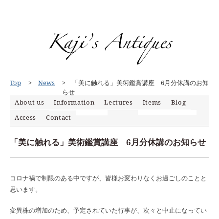
Top
News
「美に触れる」美術鑑賞講座 6月分休講のお知
らせ
About us
Information
Lectures
Items
Blog
News
Access
Contact
News
Items
Event
Mypage
Media
「美に触れる」美術鑑賞講座 6月分休講のお知らせ
コロナ禍で制限のある中ですが、皆様お変わりなくお過ごしのことと
思います。
変異株の増加のため、予定されていた行事が、次々と中止になってい