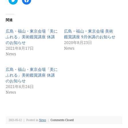
リ
で
ッ
共
ク
有
し
す
て
る
Twitter
に
関連
で
は
共
ク
有
リ
広島・福山・東京会場「美に
広島・福山・東京会場 美術
(新
ッ
ふれる」美術鑑賞講座 休講
鑑賞講座 9月休講のお知らせ
し
ク
い
し
のお知らせ
2020年8月23日
ウ
て
ィ
く
2021年8月17日
News
ン
だ
News
ド
さ
ウ
い
で
(新
開
し
き
い
広島・福山・東京会場「美に
ま
ウ
す)
ィ
ふれる」美術鑑賞講座 休講
ン
のお知らせ
ド
ウ
2021年6月24日
で
開
News
き
ま
す)
2021-05-12 ｜ Posted in
News
｜
Comments Closed