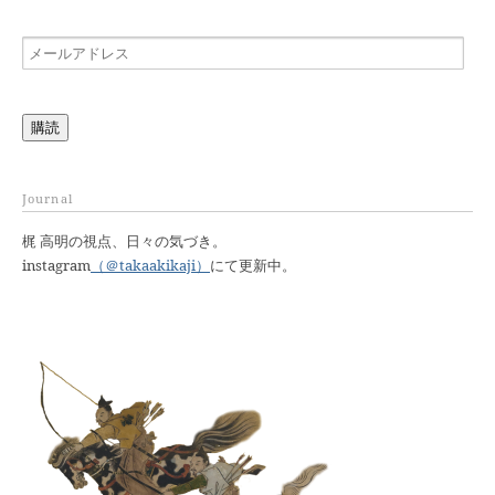
メ
ー
ル
ア
購読
ド
レ
ス
Journal
梶 高明の視点、日々の気づき。
instagram
（＠takaakikaji）
にて更新中。